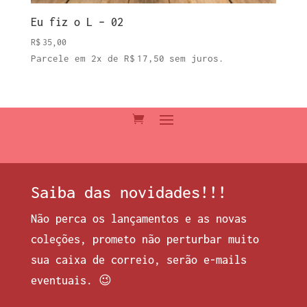
Eu fiz o L – 02
R$
35,00
Parcele em 2x de
R$
17,50
sem juros.
Saiba das novidades!!!
Não perca os lançamentos e as novas
coleções, prometo não perturbar muito
sua caixa de correio, serão e-mails
eventuais. 😉