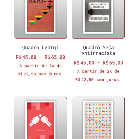
Quadro Lgbtqi
Quadro Seja
Antirracista
Faixa
R$
45,00
–
R$
65,00
Faixa
R$
45,00
–
R$
65,00
de
A partir de 2x de
de
A partir de 2x de
preço:
R$
22,50
sem juros.
preço
R$
22,50
sem juros.
R$45,00
R$45,
através
atrav
R$65,00
R$65,