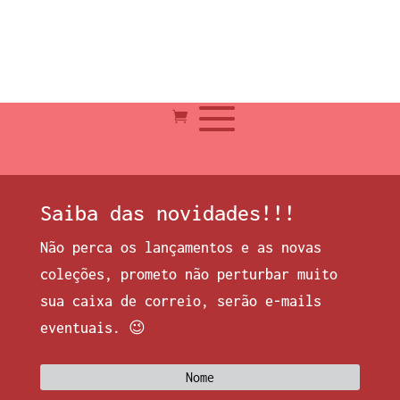
através
atrav
R$65,00
R$65,
Saiba das novidades!!!
Não perca os lançamentos e as novas
coleções, prometo não perturbar muito
sua caixa de correio, serão e-mails
eventuais. 😉