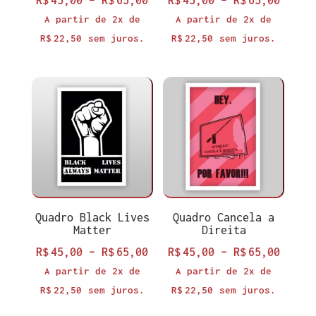
R$
45,00
–
R$
65,00
R$
45,00
–
R$
65,00
de
de
A partir de 2x de
A partir de 2x de
preço:
preço
R$
22,50
sem juros.
R$
22,50
sem juros.
R$45,00
R$45,
através
atrav
R$65,00
R$65,
Quadro Black Lives
Quadro Cancela a
Matter
Direita
Faixa
Faixa
R$
45,00
–
R$
65,00
R$
45,00
–
R$
65,00
de
de
A partir de 2x de
A partir de 2x de
preço:
preço
R$
22,50
sem juros.
R$
22,50
sem juros.
R$45,00
R$45,