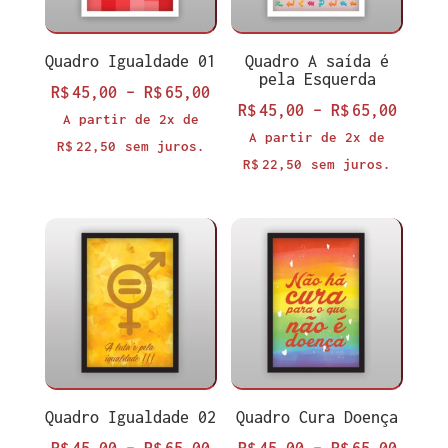
Quadro Igualdade 01
Quadro A saída é
pela Esquerda
Faixa
R$
45,00
–
R$
65,00
Faixa
R$
45,00
–
R$
65,00
de
A partir de 2x de
de
A partir de 2x de
preço:
R$
22,50
sem juros.
preço
R$
22,50
sem juros.
R$45,00
R$45,
através
atrav
R$65,00
R$65,
Quadro Igualdade 02
Quadro Cura Doença
Faixa
Faixa