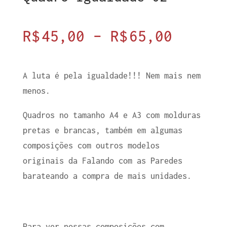
Faixa
R$
45,00
–
R$
65,00
de
A luta é pela igualdade!!! Nem mais nem
menos.
preço:
Quadros no tamanho A4 e A3 com molduras
pretas e brancas, também em algumas
R$45,0
composições com outros modelos
originais da Falando com as Paredes
atravé
barateando a compra de mais unidades.
R$65,0
Para ver nossas composições com